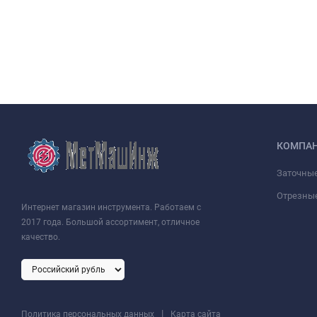
Не упустите свой шанс стать обладателем этого замечательног
надёжности!
КОМПА
Заточные
Отрезны
Интернет магазин инструмента. Работаем с
2017 года. Большой ассортимент, отличное
качество.
|
Политика персональных данных
Карта сайта