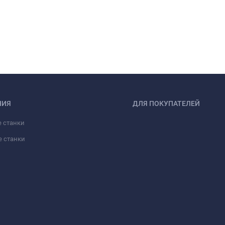
о станка! Закажите TSPZ2200 прямо сейчас и убедитесь в его качес
НИЯ
ДЛЯ ПОКУПАТЕЛЕЙ
 станки
е станки